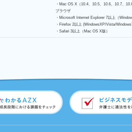
・Mac OS X（10.4、10.5、10.6、10.7、10.
ブラウザ
・Microsoft Internet Explorer 7以上（Wind
・Firefox 2以上 (WindowsXP/Vista/Window
・Safari 3以上（Mac OS X版）