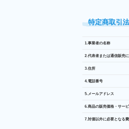
特定商取引
1.事業者の名称
2.代表者または通信販売
3.住所
4.電話番号
5.メールアドレス
6.商品の販売価格・サー
7.対価以外に必要となる