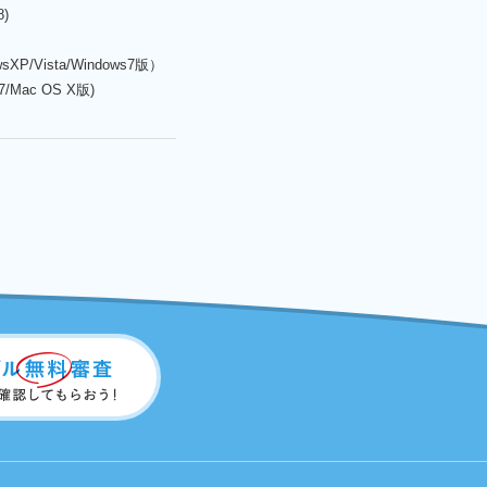
8)
owsXP/Vista/Windows7版）
s7/Mac OS X版)